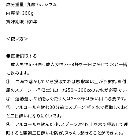
成分重量：乳酸カルシウム
内容量：360g
賞味期限：約1年
＜使い方＞
●直接摂取する
成人男性5〜6杯、成人女性7〜8杯を一日に分けて水と一緒
に飲みます。
① 白湯で溶かしてから摂取すれば吸収率は上がります。※付
属のスプーン一杯（2㏄）に付き250〜300㏄のお水が必要です。
② 運動選手や頭をよく使う人は2〜3杯は多い目に必要です。
③ アルコールを飲む30分前にスプーン1杯を水で摂取しておく
と二日酔いになりにくいです。
④ アルコールを飲んだ後、スプーン2杯以上を水で摂取して睡
眠すると翌朝二日酔いを防ぎ、スッキリ起きることができます。