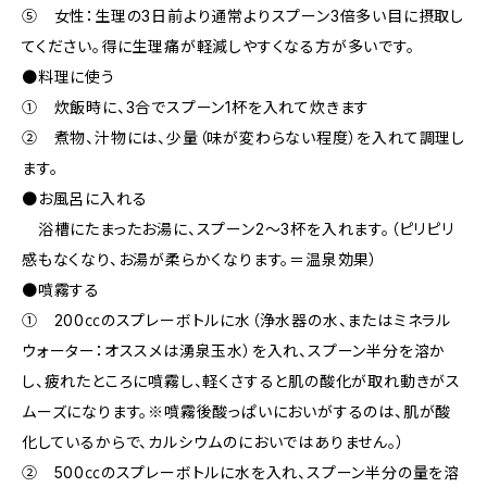
⑤ 女性：生理の3日前より通常よりスプーン3倍多い目に摂取し
てください。得に生理痛が軽減しやすくなる方が多いです。
●料理に使う
① 炊飯時に、3合でスプーン1杯を入れて炊きます
② 煮物、汁物には、少量（味が変わらない程度）を入れて調理し
ます。
●お風呂に入れる
浴槽にたまったお湯に、スプーン2〜3杯を入れます。（ピリピリ
感もなくなり、お湯が柔らかくなります。＝温泉効果）
●噴霧する
① 200㏄のスプレーボトルに水（浄水器の水、またはミネラル
ウォーター：オススメは湧泉玉水）を入れ、スプーン半分を溶か
し、疲れたところに噴霧し、軽くさすると肌の酸化が取れ動きがス
ムーズになります。※噴霧後酸っぱいにおいがするのは、肌が酸
化しているからで、カルシウムのにおいではありません。）
② 500㏄のスプレーボトルに水を入れ、スプーン半分の量を溶